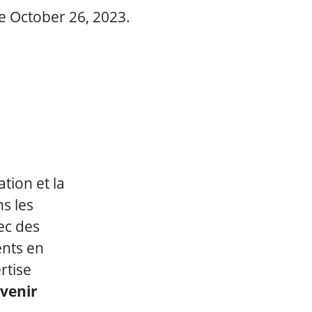
 le October 26, 2023.
tion et la
s les
ec des
ents en
rtise
avenir