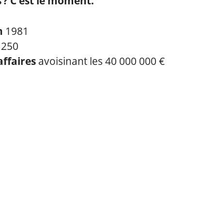
 ? C’est le moment.
n
1981
s
250
affaires
avoisinant les 40 000 000 €