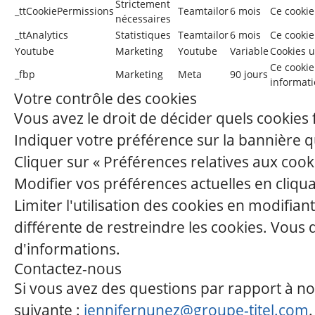
Strictement
_ttCookiePermissions
Teamtailor
6 mois
Ce cookie
nécessaires
_ttAnalytics
Statistiques
Teamtailor
6 mois
Ce cookie 
Youtube
Marketing
Youtube
Variable
Cookies u
Ce cookie 
_fbp
Marketing
Meta
90 jours
informati
Votre contrôle des cookies
Vous avez le droit de décider quels cookies f
Indiquer votre préférence sur la bannière q
Cliquer sur « Préférences relatives aux coo
Modifier vos préférences actuelles en cliquan
Limiter l'utilisation des cookies en modifi
différente de restreindre les cookies. Vous
d'informations.
Contactez-nous
Si vous avez des questions par rapport à not
suivante :
jennifernunez@groupe-titel.com
.